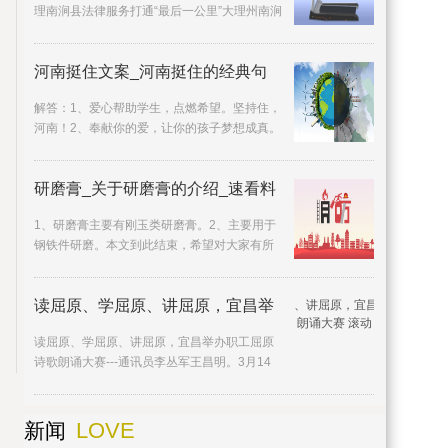
理南涧县法律服务打通“最后一公里”大理州南涧
县司法局立足于培养尊法、学法、
河南挺住文案_河南挺住的经典句
解答：1、爱心帮助学生，点燃希望。坚持住，
河南！2、奉献你的爱，让你的孩子梦想成真。
3、爱是一盏灯，在黑暗中照亮远方；爱
研磨膏_关于研磨膏的介绍_速看料
1、研磨膏主要有刚玉类研磨膏。2、主要用于
钢铁件研磨。本文到此结束，希望对大家有所
帮助。
读屈原、学屈原、讲屈原，宜昌举
读屈原、学屈原、讲屈原，宜昌举办职工屈原
诗歌朗诵大赛---通讯员李丛军王昌明。3月14
日，由宜昌市委宣传部、宜昌市委文明办、宜
昌市全民阅读
LOVE
新闻