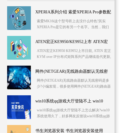
XPERIA系列介绍 索爱XPERIA Pro参数配
索爱MK16i这个型号听上去没什么特色?其实
置
XPERIA Pro是它的有另一个名字。当然，我们
也能将它看做作为MT15i的侧滑全键盘版。作为
索爱所主打
ATEN宏正KE9950/KE9952上市 ATEN宏
ATEN宏正KE9950 KE9952上市日前, ATEN 宏正
KVM over IP分布式矩阵系列产品继续迭代更新,
两款全新产品系列闪亮登场——可支持4K高清
视频
网件(NETGEAR)无线路由器默认无线密
网件(NETGEAR)无线路由器默认无线密码是多
少?小编发现，很多使用网件(NETGEAR)路由器
的朋友，都在问这个问题;为此，小编专门整理
了这篇文章
win10系统qq游戏大厅登陆不上 win10
win10系统qq游戏大厅登陆不上怎么解决?win10
系统使用久了，好多网友反馈说win10系统qq游
戏大厅登陆不上的问题，非常不方便。有什么
办法可以
书生浏览器安装 书生浏览器安装使用