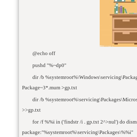
@echo off
pushd "%~dp0"
dir /b %systemroot%\Windows\servicing\Packa
Package~3*.mum >gp.txt
dir /b %systemroot%\servicing\Packages\Micr
>>gp.txt
for /f %%i in ('findstr /i . gp.txt 2^>nul') do dis
package:"%systemroot%\servicing\Packages\%%i"