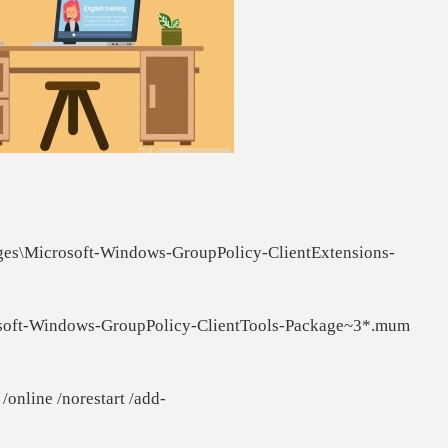
ges\Microsoft-Windows-GroupPolicy-ClientExtensions-
osoft-Windows-GroupPolicy-ClientTools-Package~3*.mum
m /online /norestart /add-