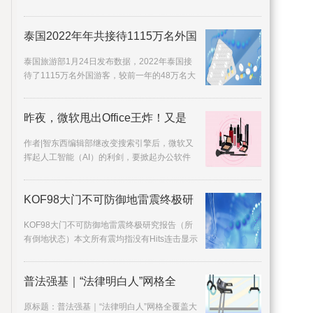
个动词，也属一个形容词,艺术家们以吃为主题
而从事的做
泰国2022年年共接待1115万名外国
泰国旅游部1月24日发布数据，2022年泰国接
待了1115万名外国游客，较前一年的48万名大
幅增加；其中马来西亚游客19
昨夜，微软甩出Office王炸！又是
作者|智东西编辑部继改变搜索引擎后，微软又
挥起人工智能（AI）的利剑，要掀起办公软件
的新革命！智东西3月17日报道，
KOF98大门不可防御地雷震终极研
KOF98大门不可防御地雷震终极研究报告（所
有倒地状态）本文所有震均指没有Hits连击显示
的标准BUG震（蹲D击中对手、CD击中对手、
头上拂+C击中空
普法强基｜“法律明白人”网格全
原标题：普法强基｜“法律明白人”网格全覆盖大