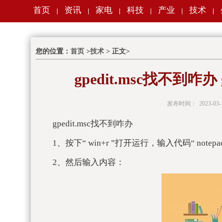
首页
资讯
家电
科技
产业
技术
|
|
|
|
|
|
您的位置：
首页
>
技术
> 正文>
gpedit.msc找不到咋办
发布时间：
2023-03-
gpedit.msc找不到咋办
1、按下“ win+r ”打开运行，输入代码“ note
2、然后输入内容：