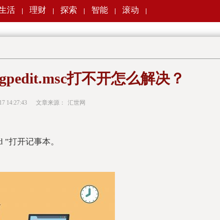
生活
理财
探索
智能
滚动
|
|
|
|
|
 gpedit.msc打不开怎么解决？
17 14:27:43
文章来源：
汇世网
pad ”打开记事本。