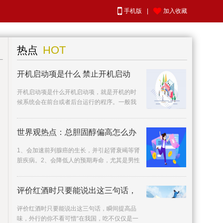
手机版
|
加入收藏
HOT
热点
开机启动项是什么 禁止开机启动
开机启动项是什么开机启动项，就是开机的时
候系统会在前台或者后台运行的程序。一般我
们主要说的是windows系统电脑的开机启动
项。禁止开机
世界观热点：总胆固醇偏高怎么办
1、会加速前列腺癌的生长，并引起肾衰竭等肾
脏疾病。2、会降低人的预期寿命，尤其是男性
的预期寿命，同时，血管相关中风的发病率也
会增加。3、
评价红酒时只要能说出这三句话，
评价红酒时只要能说出这三句话，瞬间提高品
味，外行的你不看可惜“在我国，吃不仅仅是一